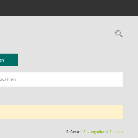
Rec
en
swählen
(Wird in
Software:
Sitzungsdienst
Session