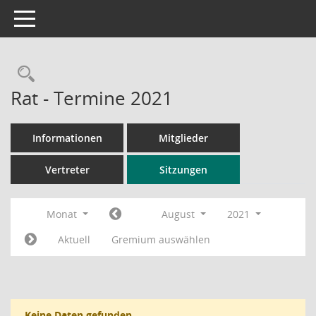
Toggle navigation
Rechercheauswahl
Rat - Termine 2021
Informationen
Mitglieder
Vertreter
Sitzungen
Monat
August
2021
Aktuell
Gremium auswählen
Keine Daten gefunden.