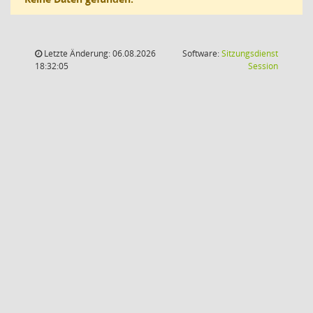
Letzte Änderung: 06.08.2026
Software:
Sitzungsdienst
(Wird in
18:32:05
Session