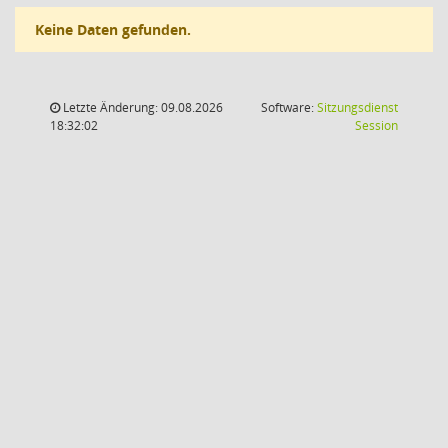
Keine Daten gefunden.
Letzte Änderung: 09.08.2026
Software:
Sitzungsdienst
(Wird in
18:32:02
Session