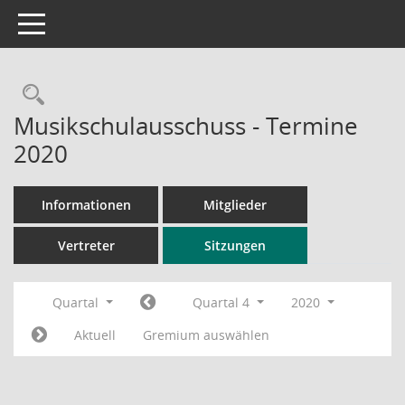
Toggle navigation
Rechercheauswahl
Musikschulausschuss - Termine
2020
Informationen
Mitglieder
Vertreter
Sitzungen
Quartal
Quartal 4
2020
Aktuell
Gremium auswählen