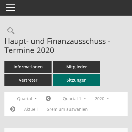
Toggle navigation
Rechercheauswahl
Haupt- und Finanzausschuss -
Termine 2020
Informationen
Mitglieder
Vertreter
Sitzungen
Quartal
Quartal 1
2020
Aktuell
Gremium auswählen