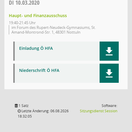
DI
10.03.2020
Haupt- und Finanzausschuss
19:40-21:45 Uhr
im Forum des Rupert-Neudeck-Gymnasiums, St.
Amand-Montrond-Str. 1, 48301 Nottuln
Einladung Ö HFA
Niederschrift Ö HFA
1 Satz
Software:
(Wird in
Letzte Änderung: 06.08.2026
Sitzungsdienst
Session
18:32:05