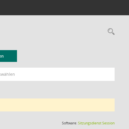
Rec
en
swählen
(Wird in
Software:
Sitzungsdienst
Session