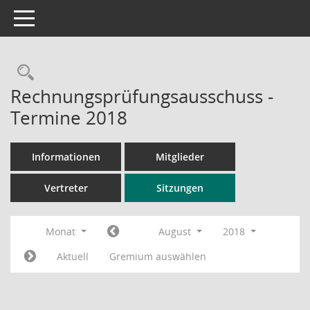
Toggle navigation
Rechercheauswahl
Rechnungsprüfungsausschuss -
Termine 2018
Informationen
Mitglieder
Vertreter
Sitzungen
Monat
August
2018
Aktuell
Gremium auswählen