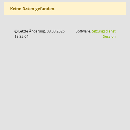
Keine Daten gefunden.
Letzte Änderung: 08.08.2026
Software:
Sitzungsdienst
(Wird in
18:32:04
Session