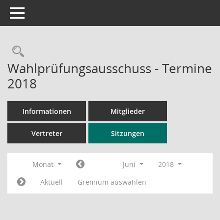
Toggle navigation
Rechercheauswahl
Wahlprüfungsausschuss - Termine
2018
Informationen
Mitglieder
Vertreter
Sitzungen
Monat
Juni
2018
Aktuell
Gremium auswählen