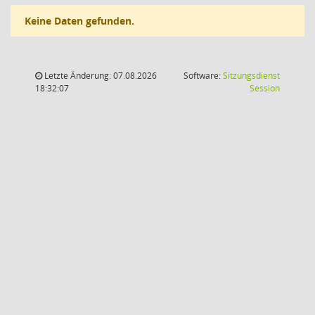
Keine Daten gefunden.
Letzte Änderung: 07.08.2026
Software:
Sitzungsdienst
(Wird in
18:32:07
Session