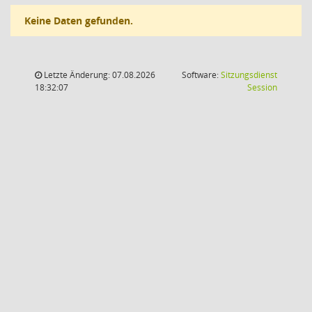
Keine Daten gefunden.
Letzte Änderung: 07.08.2026
Software:
Sitzungsdienst
(Wird in
18:32:07
Session