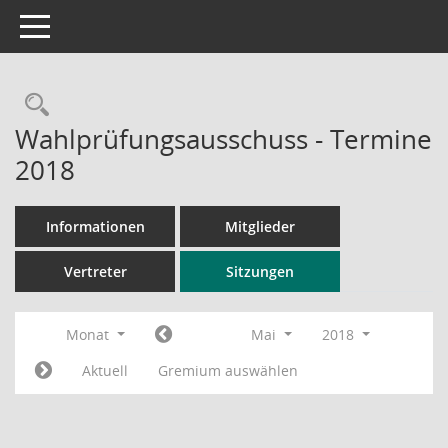
Toggle navigation
Rechercheauswahl
Wahlprüfungsausschuss - Termine
2018
Informationen
Mitglieder
Vertreter
Sitzungen
Monat
Mai
2018
Aktuell
Gremium auswählen