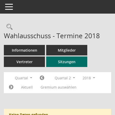
Toggle navigation
Rechercheauswahl
Wahlausschuss - Termine 2018
Informationen
Mitglieder
Vertreter
Sitzungen
Quartal
Quartal 2
2018
Aktuell
Gremium auswählen
Keine Daten gefunden.