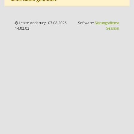
Letzte Änderung: 07.08.2026
Software:
Sitzungsdienst
(Wird in
14:02:02
Session