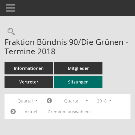
Toggle navigation
Rechercheauswahl
Fraktion Bündnis 90/Die Grünen -
Termine 2018
Informationen
Mitglieder
Vertreter
Sitzungen
Quartal
Quartal 1
2018
Aktuell
Gremium auswählen