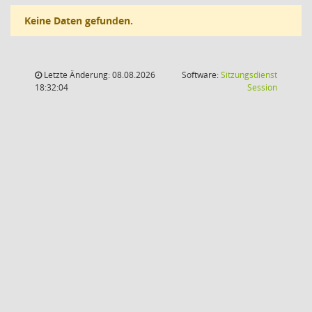
Keine Daten gefunden.
Letzte Änderung: 08.08.2026
Software:
Sitzungsdienst
(Wird in
18:32:04
Session