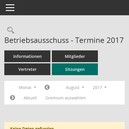
Toggle navigation
Rechercheauswahl
Betriebsausschuss - Termine 2017
Informationen
Mitglieder
Vertreter
Sitzungen
Monat
August
2017
Aktuell
Gremium auswählen
Keine Daten gefunden.