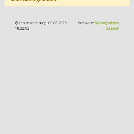
Letzte Änderung: 09.08.2026
Software:
Sitzungsdienst
(Wird in
18:32:02
Session