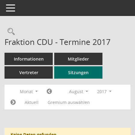
Toggle navigation
Rechercheauswahl
Fraktion CDU - Termine 2017
Informationen
Mitglieder
Vertreter
Sitzungen
Monat
August
2017
Aktuell
Gremium auswählen
Keine Daten gefunden.