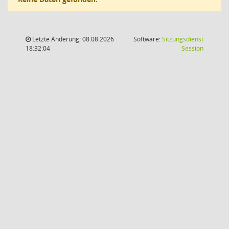
Letzte Änderung: 08.08.2026
Software:
Sitzungsdienst
(Wird in
18:32:04
Session