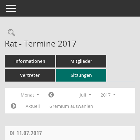
Toggle navigation
Rechercheauswahl
Rat - Termine 2017
Informationen
Mitglieder
Vertreter
Sitzungen
Monat
Juli
2017
Aktuell
Gremium auswählen
DI
11.07.2017