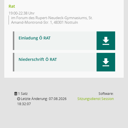
Rat
19:00-22:38 Uhr
im Forum des Rupert-Neudeck-Gymnasiums, St.
Amand-Montrond-Str. 1, 48301 Nottuln
Einladung Ö RAT
Niederschrift Ö RAT
1 Satz
Software:
(Wird in
Letzte Änderung: 07.08.2026
Sitzungsdienst
Session
18:32:07