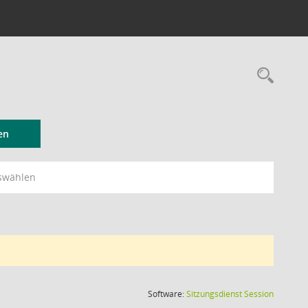
Rec
en
swählen
(Wird in
Software:
Sitzungsdienst
Session