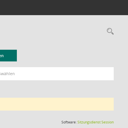
Rec
en
swählen
(Wird in
Software:
Sitzungsdienst
Session