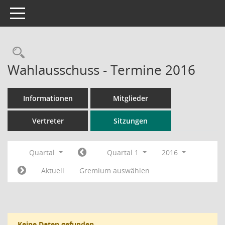
Toggle navigation
Rechercheauswahl
Wahlausschuss - Termine 2016
Informationen
Mitglieder
Vertreter
Sitzungen
Quartal
Quartal 1
2016
Aktuell
Gremium auswählen
Keine Daten gefunden.