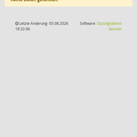
Letzte Änderung: 05.08.2026
Software:
Sitzungsdienst
(Wird in
18:32:06
Session