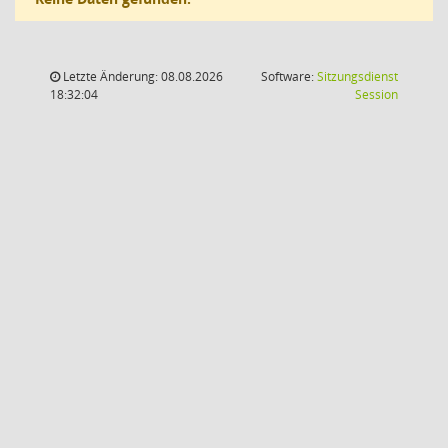
Letzte Änderung: 08.08.2026
Software:
Sitzungsdienst
(Wird in
18:32:04
Session