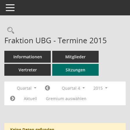
Toggle navigation
Rechercheauswahl
Fraktion UBG - Termine 2015
Informationen
Mitglieder
Vertreter
Sitzungen
Quartal
Quartal 4
2015
Aktuell
Gremium auswählen
Keine Daten gefunden.