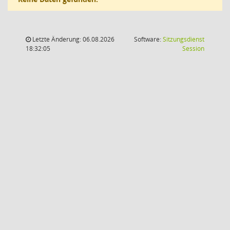
Letzte Änderung: 06.08.2026
Software:
Sitzungsdienst
(Wird in
18:32:05
Session