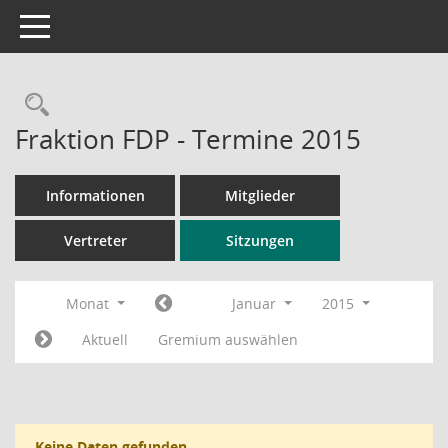
Toggle navigation
Rechercheauswahl
Fraktion FDP - Termine 2015
Informationen
Mitglieder
Vertreter
Sitzungen
Monat
Januar
2015
Aktuell
Gremium auswählen
Keine Daten gefunden.