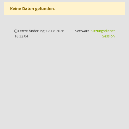
Keine Daten gefunden.
Letzte Änderung: 08.08.2026
Software:
Sitzungsdienst
(Wird in
18:32:04
Session