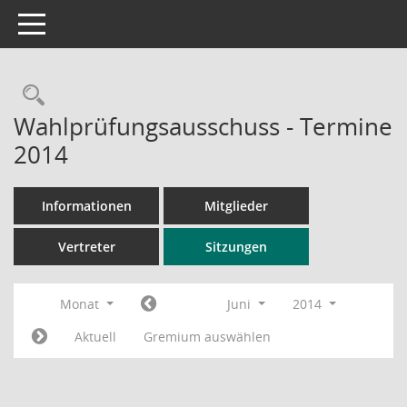
Toggle navigation
Rechercheauswahl
Wahlprüfungsausschuss - Termine
2014
Informationen
Mitglieder
Vertreter
Sitzungen
Monat
Juni
2014
Aktuell
Gremium auswählen