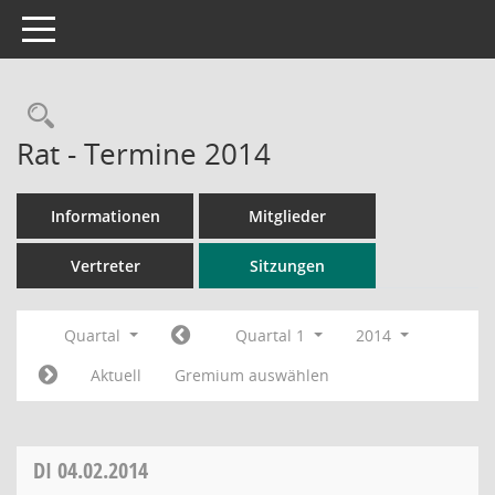
Toggle navigation
Rechercheauswahl
Rat - Termine 2014
Informationen
Mitglieder
Vertreter
Sitzungen
Quartal
Quartal 1
2014
Aktuell
Gremium auswählen
DI
04.02.2014