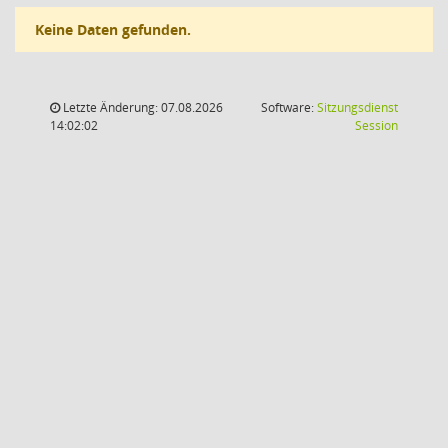
Keine Daten gefunden.
Letzte Änderung: 07.08.2026
Software:
Sitzungsdienst
(Wird in
14:02:02
Session