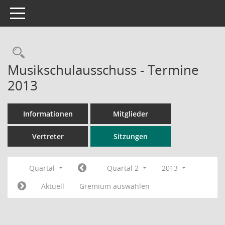
Toggle navigation
Rechercheauswahl
Musikschulausschuss - Termine
2013
Informationen
Mitglieder
Vertreter
Sitzungen
Quartal
Quartal 2
2013
Aktuell
Gremium auswählen