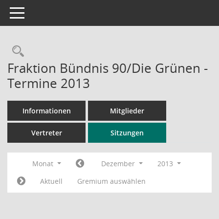
Toggle navigation
Rechercheauswahl
Fraktion Bündnis 90/Die Grünen -
Termine 2013
Informationen
Mitglieder
Vertreter
Sitzungen
Monat
Dezember
2013
Aktuell
Gremium auswählen