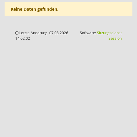
Keine Daten gefunden.
Letzte Änderung: 07.08.2026
Software:
Sitzungsdienst
(Wird in
14:02:02
Session