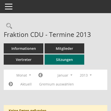
Toggle navigation
Rechercheauswahl
Fraktion CDU - Termine 2013
Informationen
Mitglieder
Vertreter
Sitzungen
Monat
Januar
2013
Aktuell
Gremium auswählen
Keine Daten gefunden.