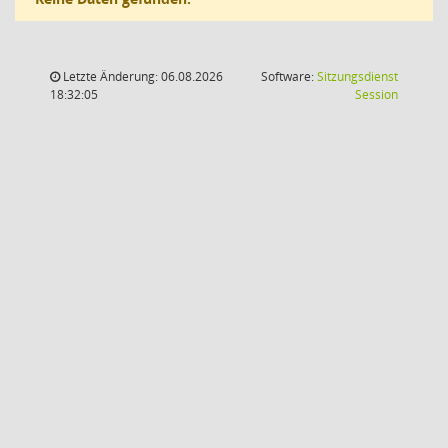
Letzte Änderung: 06.08.2026
Software:
Sitzungsdienst
(Wird in
18:32:05
Session