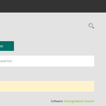
Rec
en
swählen
(Wird in
Software:
Sitzungsdienst
Session