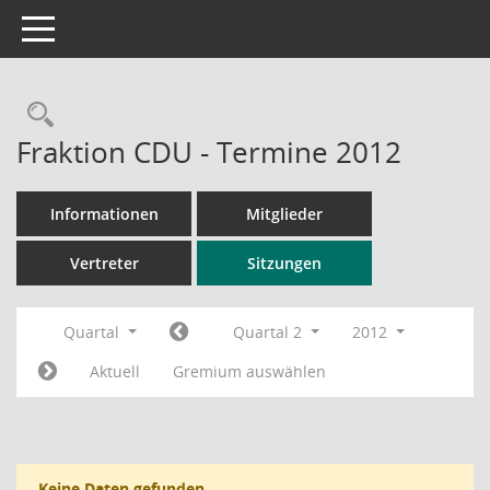
Toggle navigation
Rechercheauswahl
Fraktion CDU - Termine 2012
Informationen
Mitglieder
Vertreter
Sitzungen
Quartal
Quartal 2
2012
Aktuell
Gremium auswählen
Keine Daten gefunden.