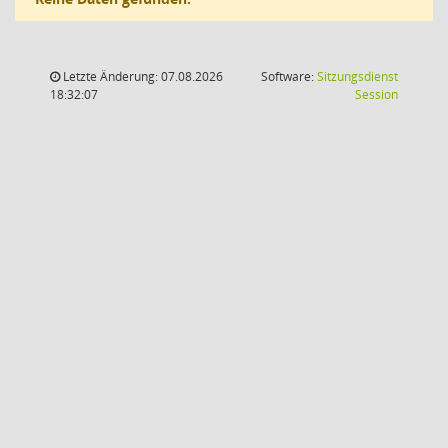
Letzte Änderung: 07.08.2026
Software:
Sitzungsdienst
(Wird in
18:32:07
Session