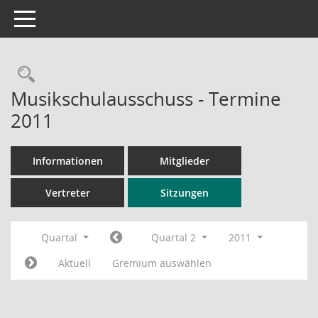
Toggle navigation
Rechercheauswahl
Musikschulausschuss - Termine
2011
Informationen
Mitglieder
Vertreter
Sitzungen
Quartal
Quartal 2
2011
Aktuell
Gremium auswählen