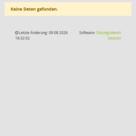
Keine Daten gefunden.
Letzte Änderung: 09.08.2026
Software:
Sitzungsdienst
(Wird in
18:32:02
Session