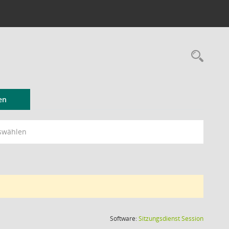
Rec
en
swählen
(Wird in
Software:
Sitzungsdienst
Session