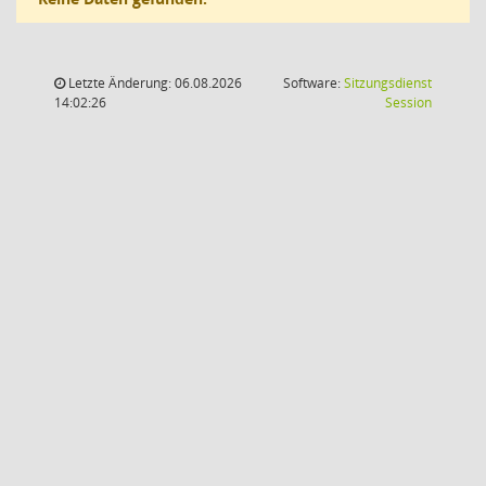
Letzte Änderung: 06.08.2026
Software:
Sitzungsdienst
(Wird in
14:02:26
Session