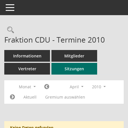
Toggle navigation
Rechercheauswahl
Fraktion CDU - Termine 2010
Informationen
Mitglieder
Vertreter
Sitzungen
Monat
April
2010
Aktuell
Gremium auswählen
Keine Daten gefunden.