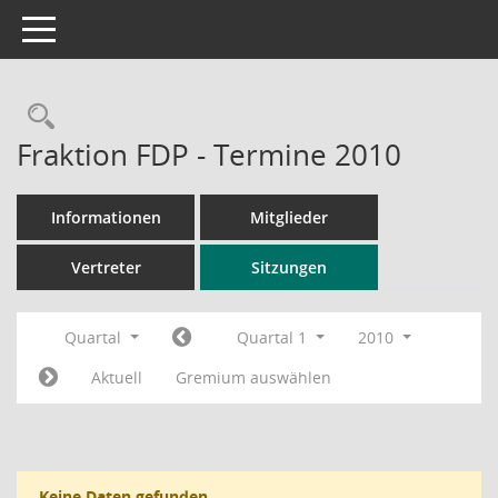
Toggle navigation
Rechercheauswahl
Fraktion FDP - Termine 2010
Informationen
Mitglieder
Vertreter
Sitzungen
Quartal
Quartal 1
2010
Aktuell
Gremium auswählen
Keine Daten gefunden.