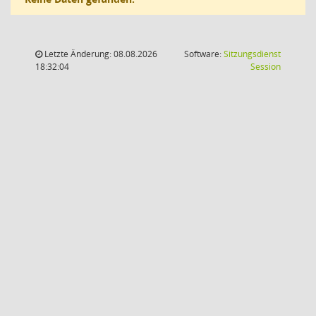
Letzte Änderung: 08.08.2026
Software:
Sitzungsdienst
(Wird in
18:32:04
Session