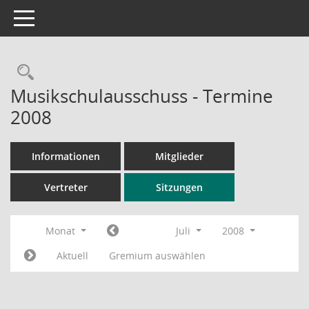
Toggle navigation
Rechercheauswahl
Musikschulausschuss - Termine
2008
Informationen
Mitglieder
Vertreter
Sitzungen
Monat
Juli
2008
Aktuell
Gremium auswählen