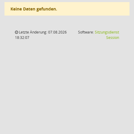
Keine Daten gefunden.
Letzte Änderung: 07.08.2026
Software:
Sitzungsdienst
(Wird in
18:32:07
Session