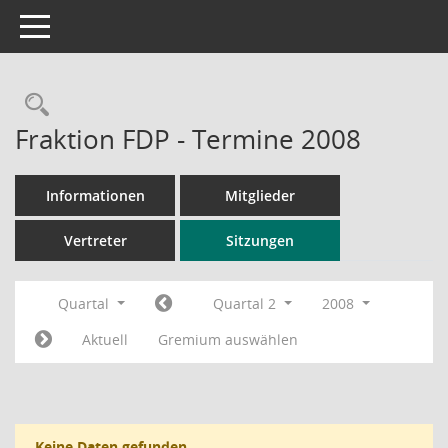
Toggle navigation
Rechercheauswahl
Fraktion FDP - Termine 2008
Informationen
Mitglieder
Vertreter
Sitzungen
Quartal
Quartal 2
2008
Aktuell
Gremium auswählen
Keine Daten gefunden.