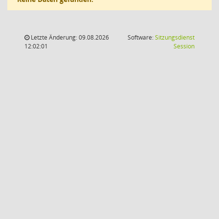
Letzte Änderung: 09.08.2026
Software:
Sitzungsdienst
(Wird in
12:02:01
Session