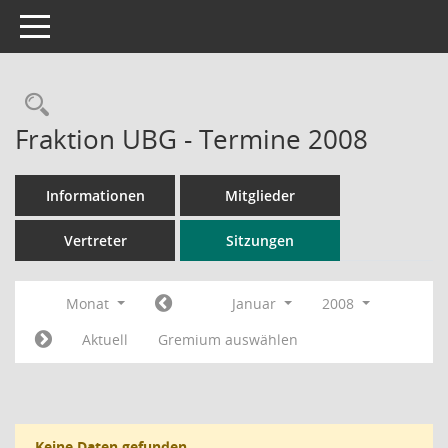
Toggle navigation
Rechercheauswahl
Fraktion UBG - Termine 2008
Informationen
Mitglieder
Vertreter
Sitzungen
Monat
Januar
2008
Aktuell
Gremium auswählen
Keine Daten gefunden.