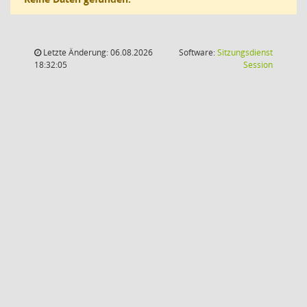
Letzte Änderung: 06.08.2026
Software:
Sitzungsdienst
(Wird in
18:32:05
Session