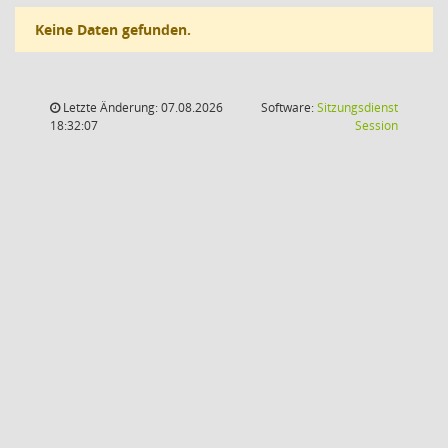
Keine Daten gefunden.
Letzte Änderung: 07.08.2026
Software:
Sitzungsdienst
(Wird in
18:32:07
Session