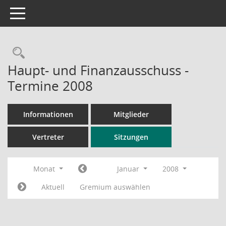
Toggle navigation
Rechercheauswahl
Haupt- und Finanzausschuss -
Termine 2008
Informationen
Mitglieder
Vertreter
Sitzungen
Monat
Januar
2008
Aktuell
Gremium auswählen