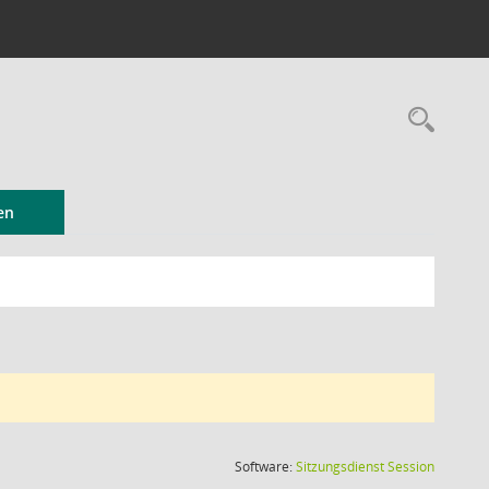
Rec
en
(Wird in
Software:
Sitzungsdienst
Session