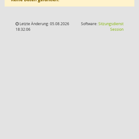
Letzte Änderung: 05.08.2026
Software:
Sitzungsdienst
(Wird in
18:32:06
Session