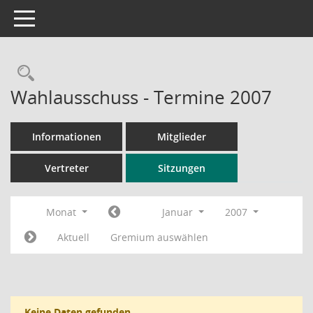
Toggle navigation
Rechercheauswahl
Wahlausschuss - Termine 2007
Informationen
Mitglieder
Vertreter
Sitzungen
Monat
Januar
2007
Aktuell
Gremium auswählen
Keine Daten gefunden.