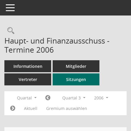
Toggle navigation
Rechercheauswahl
Haupt- und Finanzausschuss -
Termine 2006
Informationen
Mitglieder
Vertreter
Sitzungen
Quartal
Quartal 3
2006
Aktuell
Gremium auswählen