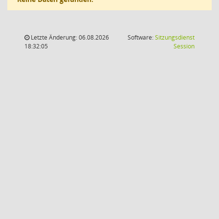
Letzte Änderung: 06.08.2026
Software:
Sitzungsdienst
(Wird in
18:32:05
Session