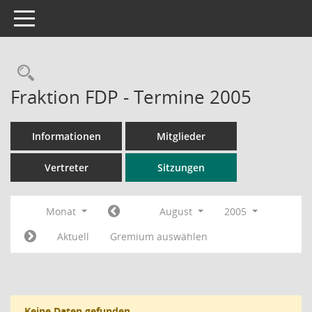
Toggle navigation
Rechercheauswahl
Fraktion FDP - Termine 2005
Informationen
Mitglieder
Vertreter
Sitzungen
Monat
August
2005
Aktuell
Gremium auswählen
Keine Daten gefunden.