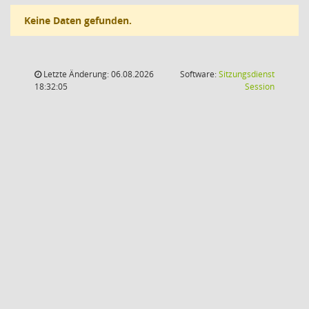
Keine Daten gefunden.
Letzte Änderung: 06.08.2026
Software:
Sitzungsdienst
(Wird in
18:32:05
Session