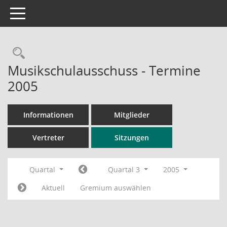
Toggle navigation
Rechercheauswahl
Musikschulausschuss - Termine
2005
Informationen
Mitglieder
Vertreter
Sitzungen
Quartal
Quartal 3
2005
Aktuell
Gremium auswählen