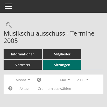
Toggle navigation
Rechercheauswahl
Musikschulausschuss - Termine
2005
Informationen
Mitglieder
Vertreter
Sitzungen
Monat
Mai
2005
Aktuell
Gremium auswählen