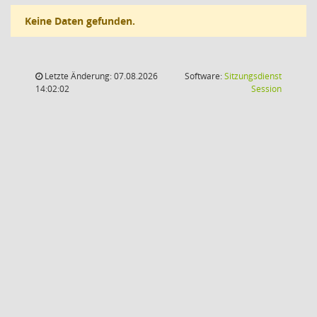
Keine Daten gefunden.
Letzte Änderung: 07.08.2026
Software:
Sitzungsdienst
(Wird in
14:02:02
Session