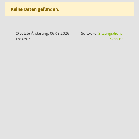
Keine Daten gefunden.
Letzte Änderung: 06.08.2026
Software:
Sitzungsdienst
(Wird in
18:32:05
Session