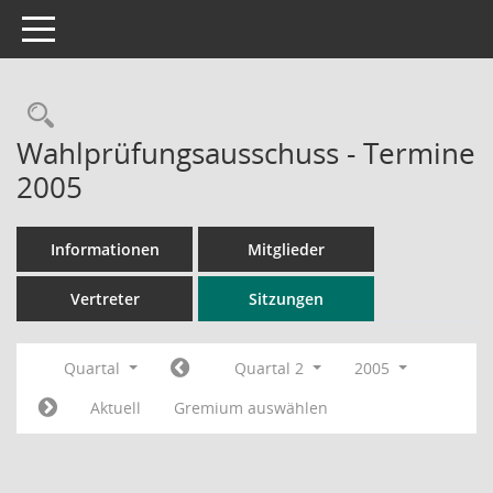
Toggle navigation
Rechercheauswahl
Wahlprüfungsausschuss - Termine
2005
Informationen
Mitglieder
Vertreter
Sitzungen
Quartal
Quartal 2
2005
Aktuell
Gremium auswählen