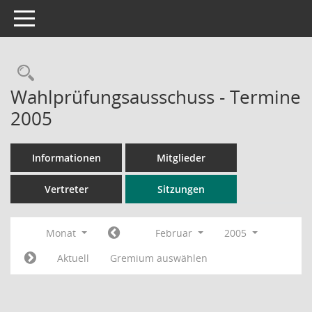
Toggle navigation
Rechercheauswahl
Wahlprüfungsausschuss - Termine
2005
Informationen
Mitglieder
Vertreter
Sitzungen
Monat
Februar
2005
Aktuell
Gremium auswählen