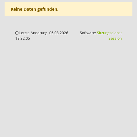
Keine Daten gefunden.
Letzte Änderung: 06.08.2026
Software:
Sitzungsdienst
(Wird in
18:32:05
Session