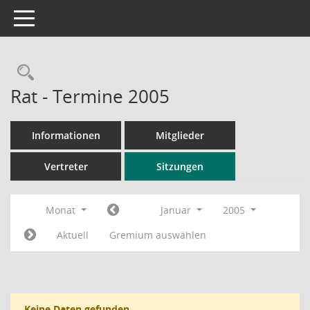
Toggle navigation
Rechercheauswahl
Rat - Termine 2005
Informationen
Mitglieder
Vertreter
Sitzungen
Monat
Januar
2005
Aktuell
Gremium auswählen
Keine Daten gefunden.