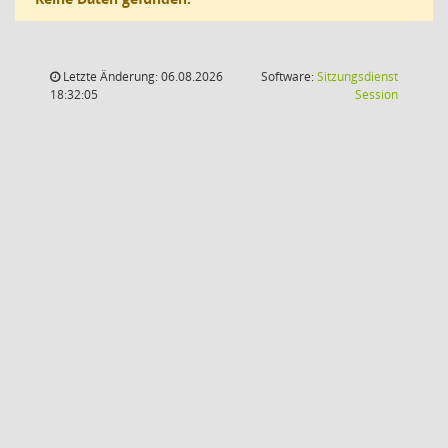
Letzte Änderung: 06.08.2026
Software:
Sitzungsdienst
(Wird in
18:32:05
Session