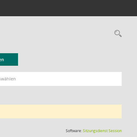
Rec
en
swählen
(Wird in
Software:
Sitzungsdienst
Session