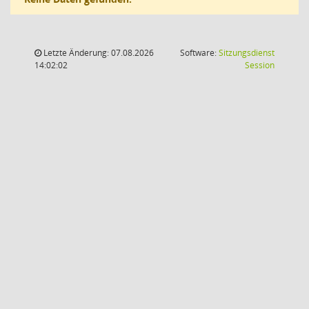
Letzte Änderung: 07.08.2026
Software:
Sitzungsdienst
(Wird in
14:02:02
Session