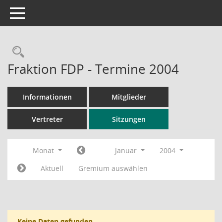
Toggle navigation
Rechercheauswahl
Fraktion FDP - Termine 2004
Informationen
Mitglieder
Vertreter
Sitzungen
Monat
Januar
2004
Aktuell
Gremium auswählen
Keine Daten gefunden.