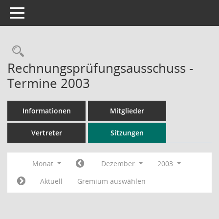
Toggle navigation
Rechercheauswahl
Rechnungsprüfungsausschuss -
Termine 2003
Informationen
Mitglieder
Vertreter
Sitzungen
Monat
Dezember
2003
Aktuell
Gremium auswählen