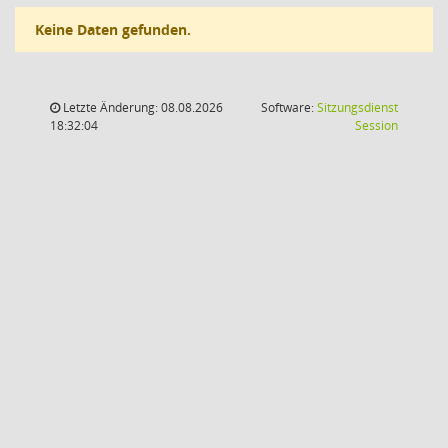
Keine Daten gefunden.
Letzte Änderung: 08.08.2026
Software:
Sitzungsdienst
(Wird in
18:32:04
Session