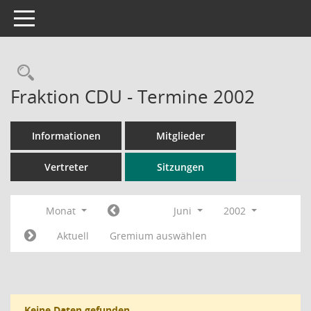
Toggle navigation
Rechercheauswahl
Fraktion CDU - Termine 2002
Informationen
Mitglieder
Vertreter
Sitzungen
Monat
Juni
2002
Aktuell
Gremium auswählen
Keine Daten gefunden.