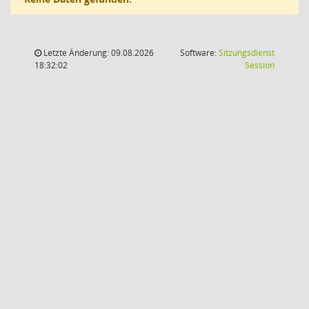
Letzte Änderung: 09.08.2026
Software:
Sitzungsdienst
(Wird in
18:32:02
Session