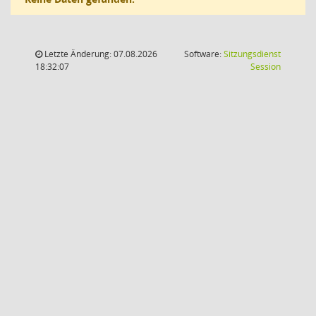
Letzte Änderung: 07.08.2026
Software:
Sitzungsdienst
(Wird in
18:32:07
Session