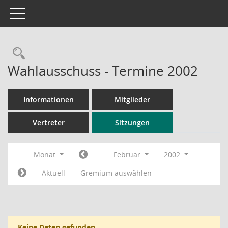
Toggle navigation
Rechercheauswahl
Wahlausschuss - Termine 2002
Informationen
Mitglieder
Vertreter
Sitzungen
Monat
Februar
2002
Aktuell
Gremium auswählen
Keine Daten gefunden.