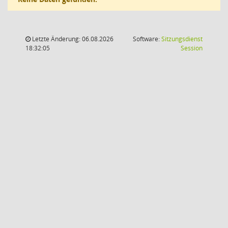
Letzte Änderung: 06.08.2026
Software:
Sitzungsdienst
(Wird in
18:32:05
Session