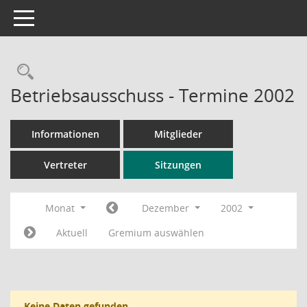
Toggle navigation
Rechercheauswahl
Betriebsausschuss - Termine 2002
Informationen
Mitglieder
Vertreter
Sitzungen
Monat
Dezember
2002
Aktuell
Gremium auswählen
Keine Daten gefunden.