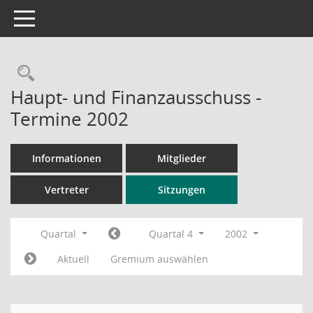
Toggle navigation
Rechercheauswahl
Haupt- und Finanzausschuss -
Termine 2002
Informationen
Mitglieder
Vertreter
Sitzungen
Quartal
Quartal 4
2002
Aktuell
Gremium auswählen