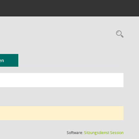
Rec
en
(Wird in
Software:
Sitzungsdienst
Session